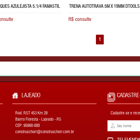
QUES AZULEJISTA 5.1/4 FAMASTIL
TRENA AUTOTRAVA 5M X 19MM DTOOLS
onsulte
R$ consulte
1
LAJEADO
CADASTRE
Rod. RST 453 Km 28
Cadastre-se e rec
Bairro Floresta - Lajeado - RS
CEP: 95900-000
construschorr@construschorr.com.br